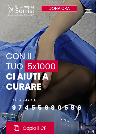
DONA ORA
CON IL
TUO
5x1000
CI AIUTI A
CURARE
CODICE FISCALE
97455990586
Copia il CF