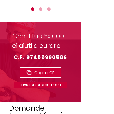
Con il tuo 5x1000
ci aiuti a curare
C.F.
97455990586
Copia il CF
Invia un promemoria
Domande