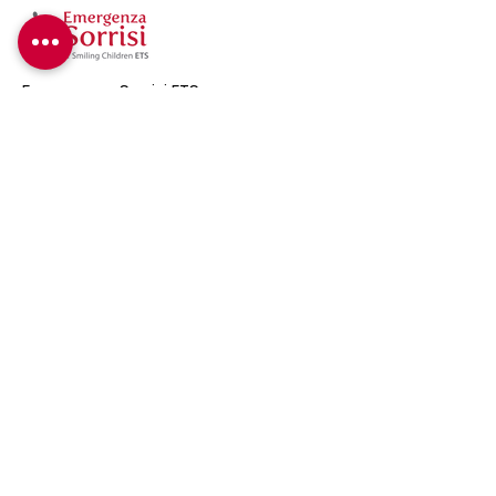
Emergenza Sorrisi ETS
Via A. Bertoloni 35/A – 00197 Roma
Tel: +39
06 84242799
Fax: +39
06 8413845
Cellulare: +39 339 8065490
Email:
info@emergenzasorrisi.it
C.F: 97455990586
ETS det. Reg. Lazio N. G10784 del
3/8/2022 repertorio RUNTS n. 33607
PEC:
emergenzasorrisi@pec.it
Dona ora
Per fare una donazione:
BPER Banca