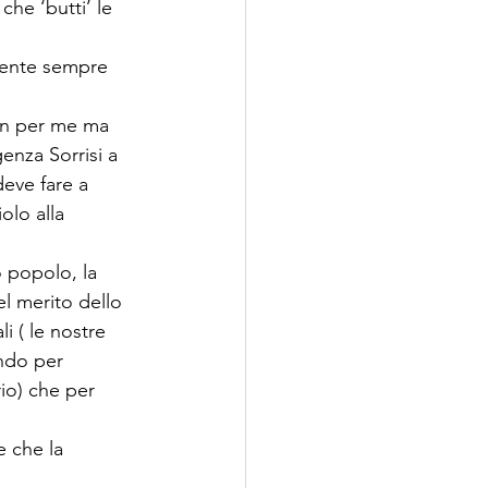
che ‘butti’ le 
mente sempre 
non per me ma 
enza Sorrisi a 
deve fare a 
olo alla 
o popolo, la 
el merito dello 
i ( le nostre 
ondo per 
rio) che per 
 che la 