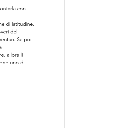
rontarla con 
 di latitudine. 
veri del 
entari. Se poi 
a 
, allora li 
sono uno di 