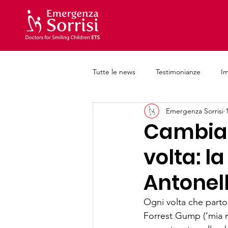
Tutte le news
Testimonianze
I
Emergenza Sorrisi
Iniziative e progetti
Formazion
Cambiar
volta: l
Antonell
Ogni volta che parto
Forrest Gump (‘mia m