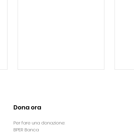
Dona ora
Per fare una donazione:
Il Miracolo di un Battito:
Un S
BPER Banca