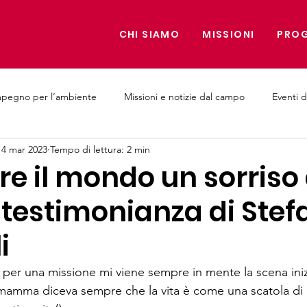
CHI SIAMO
MISSIONI
PROG
mpegno per l’ambiente
Missioni e notizie dal campo
Eventi d
14 mar 2023
Tempo di lettura: 2 min
e Medici
e il mondo un sorriso 
a testimonianza di Ste
i
 per una missione mi viene sempre in mente la scena inizi
amma diceva sempre che la vita è come una scatola di c