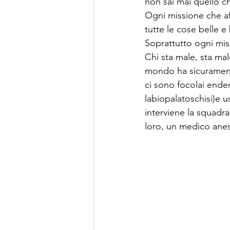
non sai mai quello che
Ogni missione che aff
tutte le cose belle e
Soprattutto ogni miss
Chi sta male, sta ma
mondo ha sicuramente
ci sono focolai endem
labiopalatoschisi)e us
interviene la squadra
loro, un medico anes