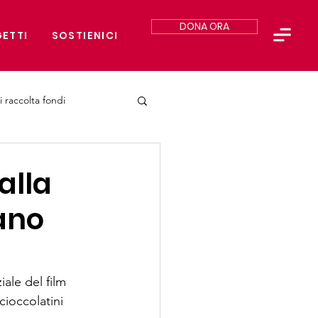
DONA ORA
ETTI
SOSTIENICI
i raccolta fondi
alla
fano
ale del film 
ioccolatini 