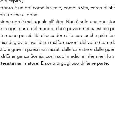
 ti capita’).
ronto è un po’ come la vita e, come la vita, cerco di aff
 brutte che ci dona.
ione non è mai uguale all’altra. Non è solo una questione
le in ogni parte del mondo, chi è povero nei paesi più po
 meno possibilità di accedere alle cure anche più elem
ici di gravi e invalidanti malformazioni del volto (come l
tioni gravi in paesi massacrati dalle carestie e dalle guerre
 di Emergenza Sorrisi, con i suoi medici e infermieri. Io 
tesista rianimatore. E sono orgoglioso di farne parte. 