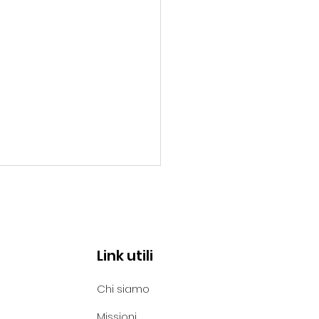
Link utili
Chi siamo
orriso per l'Iraq: la
Missioni