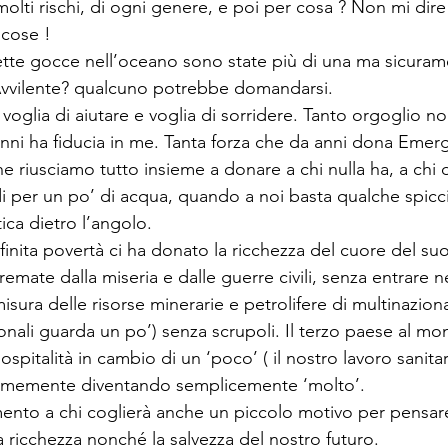
molti rischi, di ogni genere, e poi per cosa ? Non mi dire 
 cose ! 
ette gocce nell’oceano sono state più di una ma sicura
Avvilente? qualcuno potrebbe domandarsi. 
, voglia di aiutare e voglia di sorridere. Tanto orgoglio 
nni ha fiducia in me. Tanta forza che da anni dona Emerg
he riusciamo tutto insieme a donare a chi nulla ha, a chi 
di per un po’ di acqua, quando a noi basta qualche spicci
ca dietro l’angolo.
infinita povertà ci ha donato la ricchezza del cuore del su
remate dalla miseria e dalle guerre civili, senza entrare n
sura delle risorse minerarie e petrolifere di multinazional
onali guarda un po’) senza scrupoli. Il terzo paese al m
ospitalità in cambio di un ‘poco’ ( il nostro lavoro sanita
normemente diventando semplicemente ‘molto’.
mento a chi coglierà anche un piccolo motivo per pensare
ra ricchezza nonché la salvezza del nostro futuro.