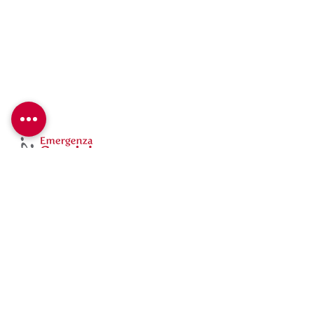
Emergenza Sorrisi ETS
Via A. Bertoloni 35/A – 00197 Roma
Tel: +39
06 84242799
Fax: +39
06 8413845
Cellulare: +39 339 8065490
Email:
info@emergenzasorrisi.it
C.F: 97455990586
ETS det. Reg. Lazio N. G10784 del