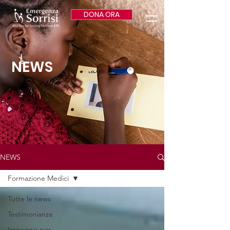
DONA ORA
NEWS
NEWS
Formazione Medici
Tutte le news
Testimonianze
Impegno per