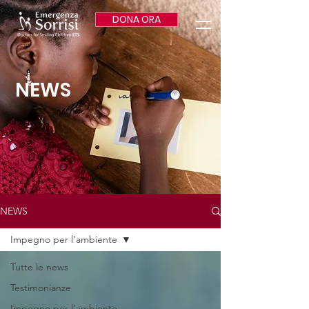
DONA ORA
NEWS
NEWS
Impegno per l’ambiente
Tutte le news
Testimonianze
Impegno per l’ambiente