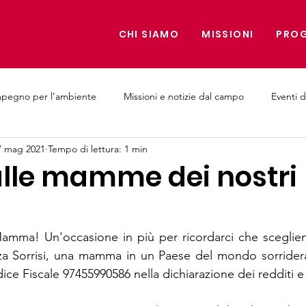
CHI SIAMO
MISSIONI
PROG
mpegno per l’ambiente
Missioni e notizie dal campo
Eventi d
7 mag 2021
Tempo di lettura: 1 min
e Medici
alle mamme dei nostri
amma! Un'occasione in più per ricordarci che scegliend
 Sorrisi, una mamma in un Paese del mondo sorriderà 
dice Fiscale 97455990586 nella dichiarazione dei redditi e