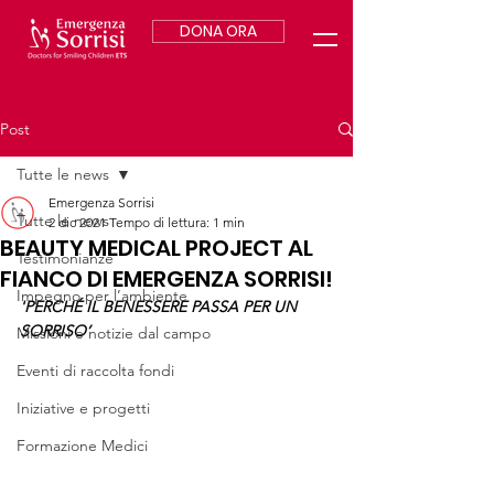
DONA ORA
Post
Tutte le news
Emergenza Sorrisi
Tutte le news
2 dic 2021
Tempo di lettura: 1 min
BEAUTY MEDICAL PROJECT AL
Testimonianze
FIANCO DI EMERGENZA SORRISI!
Impegno per l’ambiente
'PERCHÉ IL BENESSERE PASSA PER UN 
SORRISO’
Missioni e notizie dal campo
Eventi di raccolta fondi
Iniziative e progetti
Formazione Medici