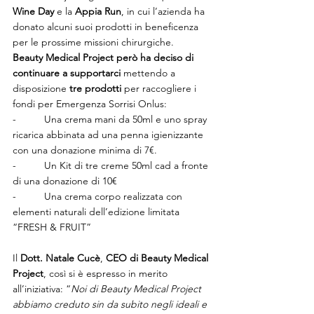
Wine Day
 e la 
Appia Run
, in cui l’azienda ha 
donato alcuni suoi prodotti in beneficenza 
per le prossime missioni chirurgiche.
Beauty Medical Project però ha deciso di 
continuare a supportarci
 mettendo a 
disposizione 
tre prodotti
 per raccogliere i 
fondi per Emergenza Sorrisi Onlus:
-          Una crema mani da 50ml e uno spray 
ricarica abbinata ad una penna igienizzante 
con una donazione minima di 7€.
-          Un Kit di tre creme 50ml cad a fronte 
di una donazione di 10€
-          Una crema corpo realizzata con 
elementi naturali dell’edizione limitata 
“FRESH & FRUIT”
Il 
Dott. Natale Cucè
, 
CEO di Beauty Medical 
Project
, così si è espresso in merito 
all’iniziativa: “
Noi di Beauty Medical Project 
abbiamo creduto sin da subito negli ideali e 