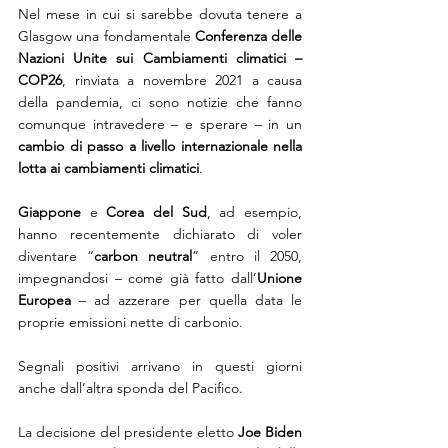
Nel mese in cui si sarebbe dovuta tenere a 
Glasgow una fondamentale 
Conferenza delle 
Nazioni Unite sui Cambiamenti climatici – 
COP26
, rinviata a novembre 2021 a causa 
della pandemia, ci sono notizie che fanno 
comunque intravedere – e sperare – in un 
cambio di passo a livello internazionale nella 
lotta ai cambiamenti climatici
.
Giappone
 e 
Corea del Sud
, ad esempio, 
hanno recentemente dichiarato di voler 
diventare “
carbon neutral
” entro il 2050, 
impegnandosi – come già fatto dall’
Unione 
Europea
 – ad azzerare per quella data le 
proprie emissioni nette di carbonio.
Segnali positivi arrivano in questi giorni 
anche dall’altra sponda del Pacifico.
La decisione del presidente eletto 
Joe Biden