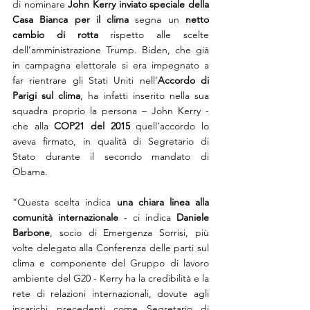
di nominare 
John Kerry inviato speciale della 
Casa Bianca per il clima
 segna un 
netto 
cambio di rotta
 rispetto alle scelte 
dell’amministrazione Trump. Biden, che già 
in campagna elettorale si era impegnato a 
far rientrare gli Stati Uniti nell’
Accordo di 
Parigi sul clima
, ha infatti inserito nella sua 
squadra proprio la persona – John Kerry - 
che alla 
COP21 del 2015
 quell’accordo lo 
aveva firmato, in qualità di Segretario di 
Stato durante il secondo mandato di 
Obama.
“Questa scelta indica 
una chiara linea alla 
comunità internazionale
 - ci indica 
Daniele 
Barbone
, socio di Emergenza Sorrisi, più 
volte delegato alla Conferenza delle parti sul 
clima e componente del Gruppo di lavoro 
ambiente del G20 - Kerry ha la credibilità e la 
rete di relazioni internazionali, dovute agli 
incarichi precedenti come Segretario di 