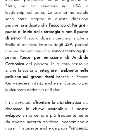
Stato, per far assumere agli USA la 
leadership sul tema. Le sue prime parole 
sono state proprio in questa direzione 
perché ha indicato che 
l’accordo di Parigi è il 
punto di inizio della strategia e non il punto 
di arrivo
. Il lavoro dovrà incentrarsi anche a 
livello di politiche interne degli 
USA
, perché 
non va dimenticato che 
sono ancora oggi il 
primo Paese per emissione di Anidride 
Carbonica 
del pianeta. In questo senso va 
anche la scelta di 
integrare l’ambiente nelle 
politiche sui grandi rischi
 interne al Paese: 
Kerry siederà, infatti, anche nel Consiglio per 
la sicurezza nazionale di Biden”.
Il richiamo ad 
affrontare la crisi climatica 
e a 
ripensare in chiave sostenibile il nostro 
sviluppo
 arriva sempre più frequentemente 
da diverse autorità politiche, economiche o 
morali. Tra queste anche da papa 
Francesco
, 