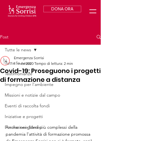
DONA ORA
Post
Tutte le news
Emergenza Sorrisi
Tutte le news
11 nov 2020
Tempo di lettura: 2 min
Covid-19: Proseguono i progetti
Testimonianze
di formazione a distanza
Impegno per l’ambiente
Missioni e notizie dal campo
Eventi di raccolta fondi
Iniziative e progetti
Anche nei giorni più complessi della 
Formazione Medici
pandemia l’attività di formazione promossa 
da Emergenza Sorrisi non si è fermata, anzi! 