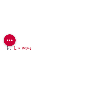
Emergenza Sorrisi ETS
Via A. Bertoloni 35/A – 00197 Roma
Tel: +39
06 84242799
Fax: +39
06 8413845
Cellulare: +39 339 8065490
Email:
info@emergenzasorrisi.it
C.F: 97455990586
ETS det. Reg. Lazio N. G10784 del