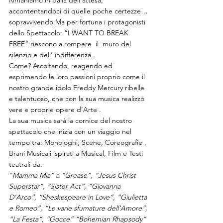
Rimaniamo in balia dell’attesa, 
accontentandoci di quelle poche certezze… 
sopravvivendo.Ma per fortuna i protagonisti 
dello Spettacolo: “I WANT TO BREAK 
FREE” riescono a rompere  il  muro del 
silenzio e dell’ indifferenza .
Come? Ascoltando, reagendo ed 
esprimendo le loro passioni proprio come il 
nostro grande idolo Freddy Mercury ribelle 
e talentuoso, che con la sua musica realizzò 
vere e proprie opere d’Arte .
La sua musica sarà la cornice del nostro 
spettacolo che inizia con un viaggio nel 
tempo tra: Monologhi, Scene, Coreografie , 
Brani Musicali ispirati a Musical, Film e Testi 
teatrali da:
“
Mamma Mia” a “Grease”, “Jesus Christ 
Superstar”, “Sister Act”, “Giovanna 
D’Arco”, “Sheskespeare in Love”, “Giulietta 
e Romeo”, “Le varie sfumature dell’Amore”, 
“La Festa”, “Gocce” “Bohemian Rhapsody”