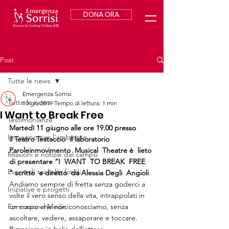
DONA ORA
Post
Tutte le news
Emergenza Sorrisi
Tutte le news
10 giu 2019
Tempo di lettura: 1 min
I Want to Break Free
Testimonianze
Martedì 11 giugno alle ore 19.00 presso 
Impegno per l’ambiente
il Teatro Testaccio  il laboratorio  
Paroleinmovimento  Musical  Theatre è  lieto 
Missioni e notizie dal campo
di presentare “I  WANT  TO BREAK  FREE 
Eventi di raccolta fondi
” scritto  e diretto  da Alessia Degli  Angioli  
Andiamo sempre di fretta senza goderci a 
Iniziative e progetti
volte il vero senso della vita, intrappolati in 
Formazione Medici
un corpo che non conosciamo, senza 
ascoltare, vedere, assaporare e toccare.