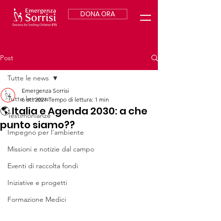
DONA ORA
Post
Tutte le news
Emergenza Sorrisi
Tutte le news
6 ott 2021
Tempo di lettura: 1 min
🌎 Italia e Agenda 2030: a che
Testimonianze
punto siamo??
Impegno per l’ambiente
Missioni e notizie dal campo
Eventi di raccolta fondi
Iniziative e progetti
Formazione Medici