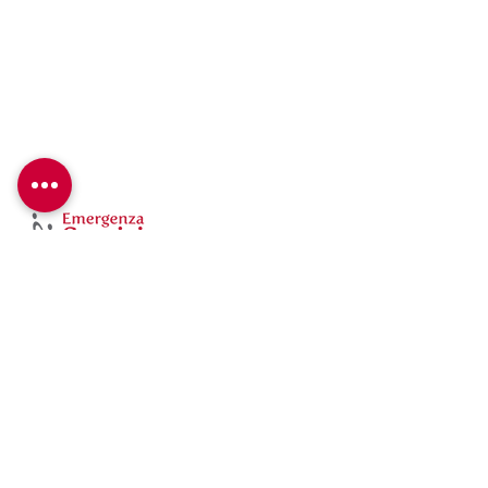
Sabou, Burkina Faso
Emergenza Sorrisi ETS
Via A. Bertoloni 35/A – 00197 Roma
Tel: +39
06 84242799
Fax: +39
06 8413845
Cellulare: +39 339 8065490
Email:
info@emergenzasorrisi.it
C.F: 97455990586
ETS det. Reg. Lazio N. G10784 del