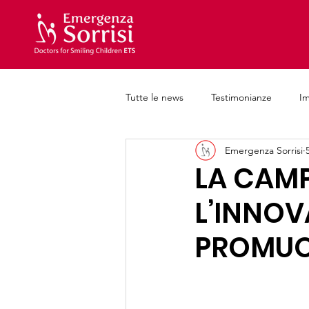
Tutte le news
Testimonianze
I
Emergenza Sorrisi
Iniziative e progetti
Formazion
LA CAMP
L’INNOV
PROMUOV