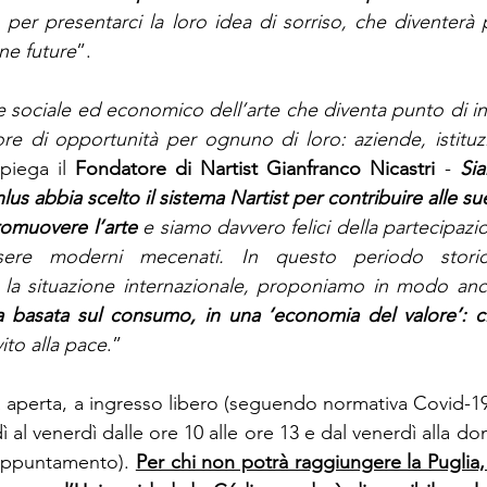
per presentarci la loro idea di sorriso, che diventerà p
ne future
”.
 sociale ed economico dell’arte che diventa punto di inco
ore di opportunità per ognuno di loro: aziende, istituzi
piega il 
Fondatore di Nartist Gianfranco Nicastri
 - 
Sia
s abbia scelto il sistema Nartist per contribuire alle sue n
romuovere l’arte
 e siamo davvero felici della partecipaz
sere moderni mecenati.
In questo periodo storic
la situazione internazionale, proponiamo in modo ancor
 basata sul consumo, in una ‘economia del valore’: cir
ito alla pace
.”
 aperta, a ingresso libero (seguendo normativa Covid-19 
 al venerdì dalle ore 10 alle ore 13 e dal venerdì alla do
 appuntamento). 
Per chi non potrà raggiungere la Puglia, i