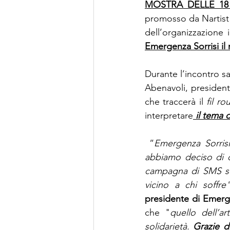
MOSTRA DELLE 18 O
promosso da Nartist 
dell’organizzazione 
Emergenza Sorrisi il
Durante l’incontro s
Abenavoli, presidente
che traccerà il
 fil ro
interpretare
 il tema 
 “
Emergenza Sorrisi
abbiamo deciso di de
campagna di SMS soli
vicino a chi soffre"
presidente di Emerge
che "
quello dell’a
solidarietà. 
Grazie d