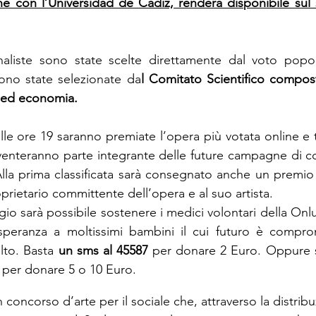
one con l’Universidad de Cádiz, renderà disponibile sul 
 sono state selezionate da
l Comitato Scientifico compost
 ed economia.
le ore 19 saranno premiate l’opera più votata online e t
venteranno parte integrante delle future campagne di c
lla prima classificata sarà consegnato anche un premio 
prietario committente dell’opera e al suo artista.
aggio sarà possibile sostenere i medici volontari della 
peranza a moltissimi bambini il cui futuro è compro
lto. Basta 
un sms al 45587 
per donare 2 Euro. Oppure 
 per donare 5 o 10 Euro. 
n concorso d’arte per il sociale che, attraverso la distribuz