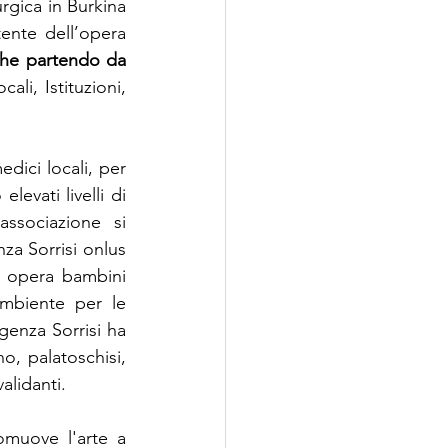
gica in Burkina 
nte dell’opera 
che partendo da 
ali, Istituzioni, 
dici locali, per 
evati livelli di 
associazione si 
a Sorrisi onlus 
 opera bambini 
ambiente per le 
genza Sorrisi ha 
o, palatoschisi, 
alidanti.
omuove l'arte a 