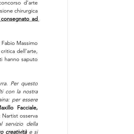
concorso d’arte 
ione chirurgica 
 consegnato ad 
, Fabio Massimo 
itica dell’arte, 
sti hanno saputo 
ra. Per questo 
i con la nostra 
ina: per essere 
illo Facciale, 
 Nartist osserva 
servizio della 
o creatività 
e si 