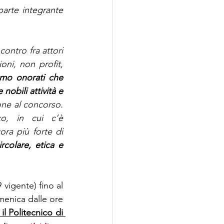
arte integrante 
ntro fra attori 
oni, non profit, 
mo onorati che 
obili attività e 
ione al concorso.
o, in cui c’è 
a più forte di 
colare, etica e 
vigente) fino al 
menica dalle ore 
l Politecnico di 