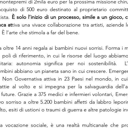
 montepremi di 2mila euro per la prossima missione chirur
quisto di 500 euro destinato al proprietario committe
ista. 
È solo l’inizio di un processo, simile a un gioco, 
nca at
tiva una vivace collaborazione tra artisti, aziende loc
. È l’arte che stimola a far del bene.
a oltre 14 anni regala ai bambini nuovi sorrisi. Forma i me
poli di riferimento, in cui le risorse del luogo abbiamo el
itaria: autonomia significa per noi sostenibilità.  L’
bini abbiano un pianeta sano in cui crescere. Emergenz
 Non Governativa attiva in 23 Paesi nel mondo, in cui
lattie al volto e si impegna per la salvaguardia dell’
 future. Grazie a 375 medici e infermieri volontari, Emer
 sorriso a oltre 5.200 bambini affetti da labbro leporin
o, esiti di ustioni o traumi di guerra e altre patologie inv
 a vocazione sociale, è una realtà multicanale che pr