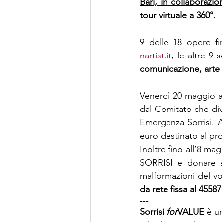
Bari, in collaborazi
tour virtuale a 360°.
nartist.it
, le altre 9
comunicazione, arte
Venerdì 20 maggio al
dal Comitato che di
Emergenza Sorrisi. A
euro destinato al pro
Inoltre fino all’8 m
SORRISI e donare s
malformazioni del vo
da rete fissa al 45587
--- 
Sorrisi 
for
VALUE
 è u