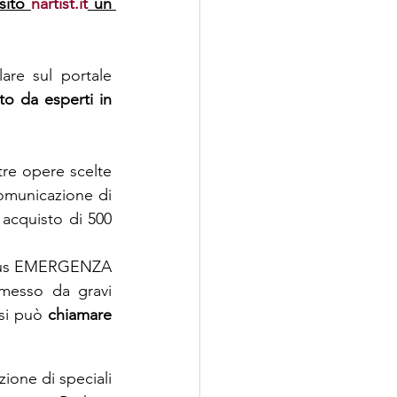
sito 
nartist.it
 un 
9 delle 18 opere finaliste sono state scelte direttamente dal voto popolare sul portale 
o da esperti in 
re opere scelte 
omunicazione di 
acquisto di 500 
Onlus EMERGENZA 
messo da gravi 
si può 
chiamare 
ione di speciali 