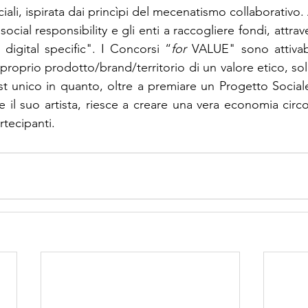
ciali, ispirata dai princìpi del mecenatismo collaborativo. 
 social responsibility e gli enti a raccogliere fondi, attra
 digital specific". I Concorsi “
for 
VALUE" sono attivabi
l proprio prodotto/brand/territorio di un valore etico, soli
st unico in quanto, oltre a premiare un Progetto Sociale,
 e il suo artista, riesce a creare una vera economia cir
artecipanti.