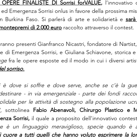
PERE FINALISTE DI Sorrisi forVALUE
, 
l’innovativo 
ed Emergenza Sorrisi onlus in favore della prossima miss
in Burkina Faso. Si parlerà di arte e solidarietà e 
sarà
 montepremi di 2.000 euro
 raccolto attraverso il contest.
aranno presenti Gianfranco Nicastri, fondatore di Nartist
 di Emergenza Sorrisi, e Giuliana Schiavone, storica e cr
uge
 fra le opere esposte ed il modo in cui i diversi arti
del sorriso.
 è dove si soffre e dove serve, anche se c’è la guer
stinare - in via emergenziale - parte dei fondi raccolt
dale per le attività di sostegno alla popolazione ucra
,
 sottolinea 
Fabio Abenavoli, Chirurgo Plastico e Max
nza Sorrisi, 
il quale
a proposito dell'innovativo contest
rte è un linguaggio meraviglioso, specie quando è al 
i cuore a tutti quelli che hanno voluto esprimere la lor