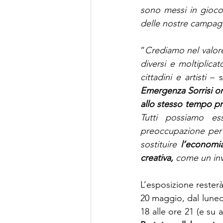
sono messi in gioco 
delle nostre campag
“
Crediamo nel valore
diversi e moltiplicat
cittadini e artisti 
– s
Emergenza Sorrisi onlu
allo stesso tempo p
Tutti possiamo es
preoccupazione per 
sostituire 
l’economia
creativa,
 come un inv
L’esposizione resterà
20 maggio, dal lunedì
18 alle ore 21 (e su