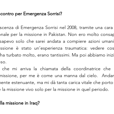
incontro per Emergenza Sorrisi? 
cenza di Emergenza Sorrisi nel 2008, tramite una cara 
nale per la missione in Pakistan. Non ero molto consap
apevo solo che sarei andata a compiere azioni umanitari
sione è stato un’esperienza traumatica: vedere così
 ha turbato molto, erano tantissimi. Ma poi abbiamo inizi
oso.
 che mi arriva la chiamata della coordinatrice che
missione, per me è come una manna dal cielo.  Andare
mente estenuante, ma mi dà tanta carica vitale che porto 
 la missione vivo solo per la missione in quel periodo.
la missione in Iraq?