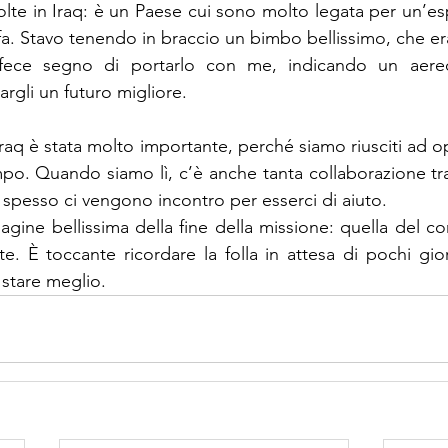
olte in Iraq: è un Paese cui sono molto legata per un’es
a. Stavo tenendo in braccio un bimbo bellissimo, che era
ce segno di portarlo con me, indicando un aereo
rgli un futuro migliore. 
Iraq è stata molto importante, perché siamo riusciti ad op
o. Quando siamo lì, c’è anche tanta collaborazione tra 
 spesso ci vengono incontro per esserci di aiuto.
ine bellissima della fine della missione: quella del cor
. È toccante ricordare la folla in attesa di pochi gior
 stare meglio.