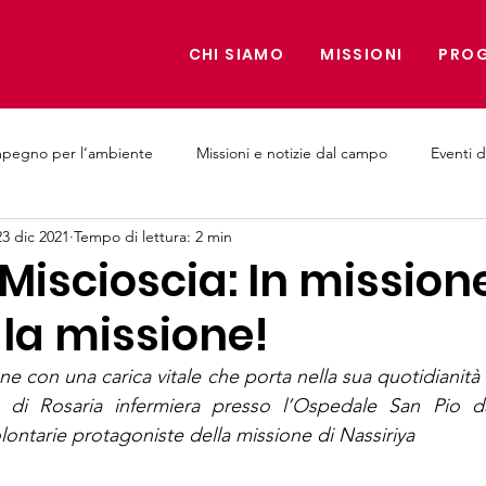
CHI SIAMO
MISSIONI
PROG
mpegno per l’ambiente
Missioni e notizie dal campo
Eventi d
23 dic 2021
Tempo di lettura: 2 min
e Medici
Miscioscia: In mission
 la missione!
e con una carica vitale che porta nella sua quotidianità e
ia di Rosaria infermiera presso l’Ospedale San Pio da 
olontarie protagoniste della missione di Nassiriya