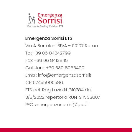
Emergenza Sorrisi ETS
Wine Day XVII Edizione
Via A. Bertoloni 35/A – 00197 Roma
2023: Un successo
Tel: +39
06 84242799
all'insegna della
Fax: +39
06 8413845
solidarietà
Cellulare: +39 339 8065490
Email:
info@emergenzasorrisi.it
C.F: 97455990586
ETS det. Reg. Lazio N. G10784 del
3/8/2022 repertorio RUNTS n. 33607
PEC:
emergenzasorrisi@pec.it