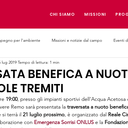
CHI SIAMO
MISSIONI
PROG
mpegno per l’ambiente
Missioni e notizie dal campo
Eventi d
5 lug 2019
Tempo di lettura: 1 min
e Medici
SATA BENEFICA A NUO
OLE TREMITI
re 
19:00
, presso gli impianti sportivi dell’Acqua Acetosa 
evere Remo sarà presentata la 
traversata a nuoto benefica
si terrà il 
21 luglio prossimo
, è organizzato dal 
Reale Ci
laborazione con 
Emergenza Sorrisi ONLUS
 e la 
Fondazion