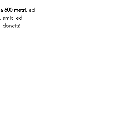
ca 
600 metri
, ed 
, amici ed 
 idoneità 