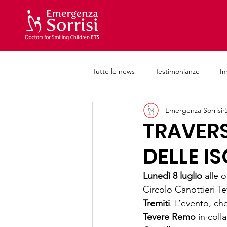
Tutte le news
Testimonianze
I
Emergenza Sorrisi
Iniziative e progetti
Formazion
TRAVER
DELLE IS
Lunedì 8 luglio
 alle o
Circolo Canottieri T
Tremiti
. L’evento, che 
Tevere Remo
 in col