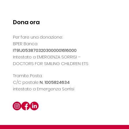
Dona ora
Per fare una donazione:
MOLTO PIÙ DI UN FILO DI
AL 
BPER Banca
IT91J0538703203000001616000
PERLE: AL VIA LA
2023
Intestato a EMERGENZA SORRISI –
CAMPAGNA FILI DI SUTURA
25 
DOCTORS FOR SMILING CHILDREN ETS
OTT
Tramite Posta:
C/C postale
N. 1005824634
intestato a Emergenza Sorrisi