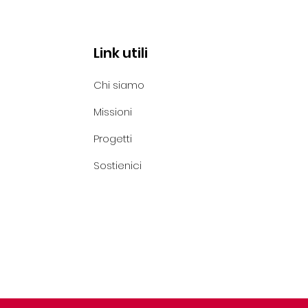
Link utili
Chi siamo
VIA LA CAMPAGNA SMS
Missioni
 - INVIA UN SMS DAL
Progetti
SETTEMBRE AL 25
OBRE AL 45587
Sostienici