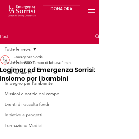
DONA ORA
Post
Tutte le news
Emergenza Sorrisi
Tutte le news
19 dic 2020
Tempo di lettura: 1 min
Logimar ed Emergenza Sorrisi:
Testimonianze
insieme per i bambini
Impegno per l’ambiente
Missioni e notizie dal campo
Eventi di raccolta fondi
Iniziative e progetti
Formazione Medici