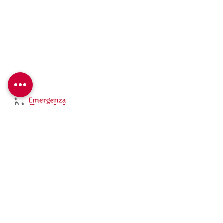
Emergenza Sorrisi ETS
Via A. Bertoloni 35/A – 00197 Roma
Tel: +39
06 84242799
Fax: +39
06 8413845
Cellulare: +39 339 8065490
Email:
info@emergenzasorrisi.it
C.F: 97455990586
ETS det. Reg. Lazio N. G10784 del