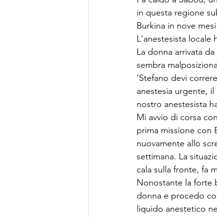
in questa regione sub
Burkina in nove mesi
L'anestesista locale
La donna arrivata da 
sembra malposizionat
'Stefano devi correr
anestesia urgente, il
nostro anestesista ha
Mi avvio di corsa con
prima missione con E
nuovamente allo scre
settimana. La situaz
cala sulla fronte, fa
Nonostante la forte ba
donna e procedo con 
liquido anestetico ne