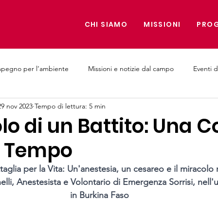
CHI SIAMO
MISSIONI
PROG
mpegno per l’ambiente
Missioni e notizie dal campo
Eventi d
29 nov 2023
Tempo di lettura: 5 min
e Medici
olo di un Battito: Una 
il Tempo
taglia per la Vita: Un'anestesia, un cesareo e il miracolo
lli, Anestesista e Volontario di Emergenza Sorrisi, nell'
in Burkina Faso