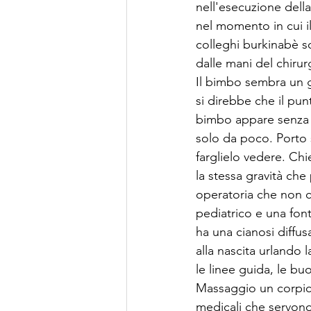
nell'esecuzione dell
nel momento in cui il
colleghi burkinabè so
dalle mani del chiru
Il bimbo sembra un gi
si direbbe che il pun
bimbo appare senza vi
solo da poco. Porto 
farglielo vedere. Ch
la stessa gravità ch
operatoria che non 
pediatrico e una fon
ha una cianosi diffu
alla nascita urlando
le linee guida, le b
Massaggio un corpicin
medicali che servono