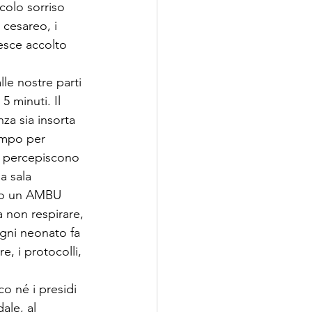
colo sorriso 
 cesareo, i 
esce accolto 
le nostre parti 
 minuti. Il 
za sia insorta 
empo per 
n percepiscono 
a sala 
edo un AMBU 
 non respirare, 
ogni neonato fa 
, i protocolli, 
o né i presidi 
ale, al 