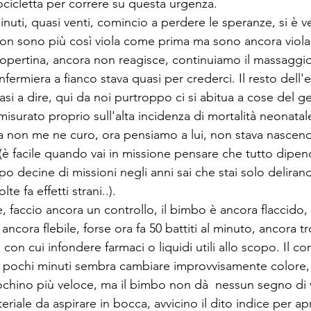
ocicletta per correre su questa urgenza.
uti, quasi venti, comincio a perdere le speranze, si è ve
n sono più così viola come prima ma sono ancora viola,
pertina, ancora non reagisce, continuiamo il massaggio
'infermiera a fianco stava quasi per crederci. Il resto del
si a dire, qui da noi purtroppo ci si abitua a cose del g
surato proprio sull'alta incidenza di mortalità neonatale
a non me ne curo, ora pensiamo a lui, non stava nascend
(è facile quando vai in missione pensare che tutto dipen
po decine di missioni negli anni sai che stai solo delirand
lte fa effetti strani..).
, faccio ancora un controllo, il bimbo è ancora flaccido, n
ancora flebile, forse ora fa 50 battiti al minuto, ancora 
con cui infondere farmaci o liquidi utili allo scopo. Il c
 pochi minuti sembra cambiare improvvisamente colore, il
ochino più veloce, ma il bimbo non dà  nessun segno di v
eriale da aspirare in bocca, avvicino il dito indice per ap