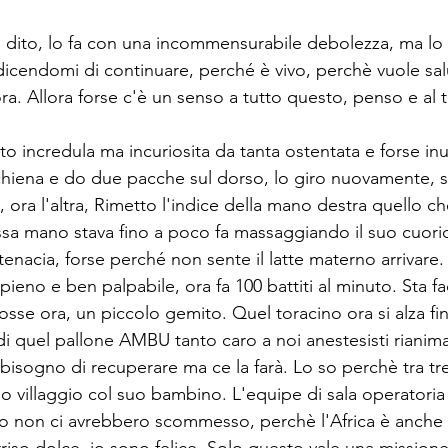
il dito, lo fa con una incommensurabile debolezza, ma lo 
dicendomi di continuare, perché è vivo, perchè vuole salu
a. Allora forse c'è un senso a tutto questo, penso e al
o incredula ma incuriosita da tanta ostentata e forse inut
schiena e do due pacche sul dorso, lo giro nuovamente, 
ra l'altra, Rimetto l'indice della mano destra quello ch
ssa mano stava fino a poco fa massaggiando il suo cuori
enacia, forse perché non sente il latte materno arrivare
 pieno e ben palpabile, ora fa 100 battiti al minuto. Sta f
sse ora, un piccolo gemito. Quel toracino ora si alza fi
o di quel pallone AMBU tanto caro a noi anestesisti rianima
isogno di recuperare ma ce la farà. Lo so perchè tra tre 
 villaggio col suo bambino. L'equipe di sala operatoria
oro non ci avrebbero scommesso, perchè l'Africa è anche
so dolce, io sono felice. Solo questo vale una missione. S