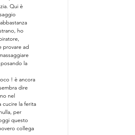
ia. Qui è 
ssaggio 
 abbastanza 
strano, ho 
iratore, 
e provare ad 
 massaggiare 
 posando la 
poco ! è ancora 
 sembra dire 
nno nel 
ucire la ferita 
ulla, per 
oggi questo 
povero collega 