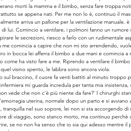
rano morti la mamma e il bimbo, senza fare troppa notiz
attutto se appena nati. Per me non lo è, continuo il ma
nalmente arriva un pallone per la ventilazione manuale. è
 di lui. Comincio a ventilare, i polmoni fanno un rumore 
rare le secrezioni, riesco a farlo con un rudimentale asp
o a me comincia a capire che non mi sto arrendendo, vuol
iro in bocca lei afferra il bimbo a due mani e comincia a
o come ha visto fare a me. Riprendo a ventilare il bimbo
quel visino spento, le labbra sono ancora viola.
o sul braccino, il cuore fa venti battiti al minuto troppo 
l'infermiera mi guarda incredula per tanta mia insistenza,
 non vede che non c'è più niente da fare?' I chirurghi sta
emorragia uterina, normale dopo un parto e si avviano a c
, tranquilla nel suo sopore, lei non si sta accorgendo di n
 ore di viaggio, sono stanco morto, ma continuo perchè 
e, se no non ha senso che io sia qui adesso mentre il 