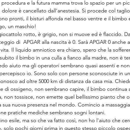
a procedura e la futura mamma trova lo spazio per un pic
 dolore è cancellato dall'anestesia. Si procede col taglio
no pronti, il bisturi affonda nel basso ventre e il bimbo 
rgo, un maschio!
ocattolo rotto, è grigio, non si muove ed è flaccido. Dal
teggio di  APGAR alla nascita è 0. Sarà APGAR 0 anche a 5
ta. Il liquido amniotico era chiaro, spero che la sofferen
subito il bimbo in una culla a fianco alla madre, non è t
iedo aiuto ma gli operatori sembrano quasi assenti e no
e percepisco io. Sono solo con persone sconosciute in un
conosco ad oltre 5000 km di distanza da casa mia. Chi
te di ossigeno, non sembrano capire, il bimbo continua a
sa, non tossisce, non emette quel bellissimo pianto che 
 la sua nuova presenza nel mondo. Comincio a massaggiare
uone pratiche mediche sembrano sogni lontani.
o esile, ma so che va fatto così, non ho l'aiuto che cerc
, solo pochi giorni prima in questo stesso piccolo osped