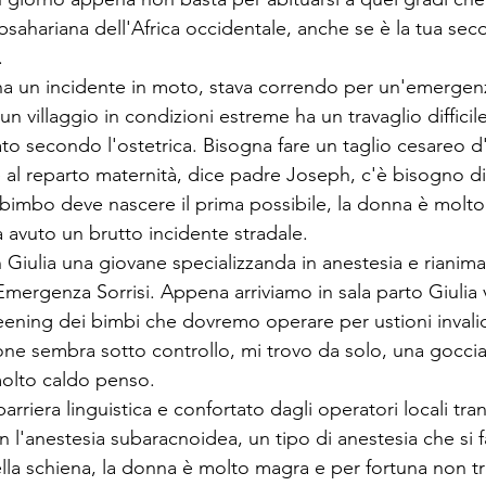
sahariana dell'Africa occidentale, anche se è la tua seco
.
 ha un incidente in moto, stava correndo per un'emergenza
un villaggio in condizioni estreme ha un travaglio difficil
o secondo l'ostetrica. Bisogna fare un taglio cesareo d
e al reparto maternità, dice padre Joseph, c'è bisogno di
 bimbo deve nascere il prima possibile, la donna è molto 
 avuto un brutto incidente stradale.
 Giulia una giovane specializzanda in anestesia e rianimaz
mergenza Sorrisi. Appena arriviamo in sala parto Giulia 
ening dei bimbi che dovremo operare per ustioni invalid
ione sembra sotto controllo, mi trovo da solo, una goccia
 molto caldo penso.
rriera linguistica e confortato dagli operatori locali tranq
l'anestesia subaracnoidea, un tipo di anestesia che si f
lla schiena, la donna è molto magra e per fortuna non tro