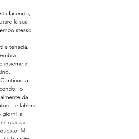
sta facendo, 
tare la sua 
 tempo stesso 
ile tenacia. 
sembra 
e insieme al 
cino.
. Continuo a 
acendo, lo 
nalmente da 
tori. Le labbra 
giorni la 
 mi guarda 
 questo. Mi 
i, la solita 