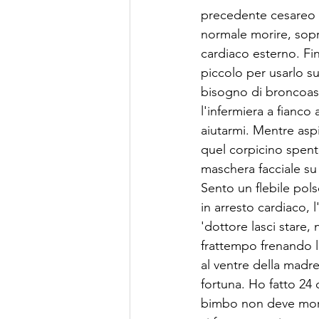
precedente cesareo e
normale morire, sopr
cardiaco esterno. Fi
piccolo per usarlo su
bisogno di broncoaspi
l'infermiera a fianc
aiutarmi. Mentre asp
quel corpicino spent
maschera facciale su 
Sento un flebile pols
in arresto cardiaco, 
'dottore lasci stare,
frattempo frenando l'
al ventre della madre
fortuna. Ho fatto 24
bimbo non deve morir