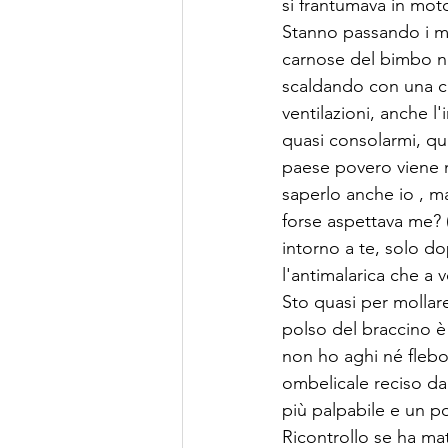
si frantumava in mot
Stanno passando i min
carnose del bimbo no
scaldando con una co
ventilazioni, anche l
quasi consolarmi, qua
paese povero viene mi
saperlo anche io , m
forse aspettava me? 
intorno a te, solo do
l'antimalarica che a vo
Sto quasi per mollare
polso del braccino è 
non ho aghi né flebo 
ombelicale reciso da
più palpabile e un p
Ricontrollo se ha mat