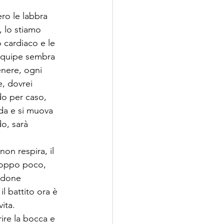
ro le labbra 
 lo stiamo 
 cardiaco e le 
l'equipe sembra 
enere, ogni 
, dovrei 
o per caso, 
da e si muova 
o, sarà 
on respira, il 
troppo poco, 
ordone 
 battito ora è 
ita. 
rire la bocca e 