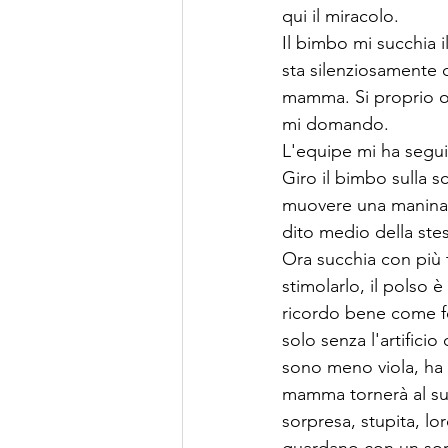
qui il miracolo.
Il bimbo mi succhia 
sta silenziosamente 
mamma. Si proprio or
mi domando.
L'equipe mi ha seguit
Giro il bimbo sulla 
muovere una manina, o
dito medio della ste
Ora succhia con più t
stimolarlo, il polso è
ricordo bene come fo
solo senza l'artifici
sono meno viola, ha b
mamma tornerà al suo
sorpresa, stupita, l
guardano con un sorri