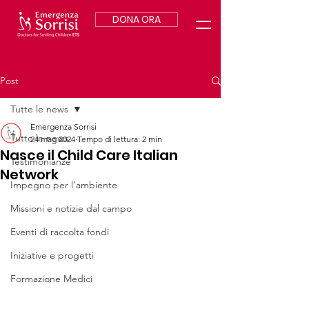
DONA ORA
Post
Tutte le news
Emergenza Sorrisi
Tutte le news
24 mag 2024
Tempo di lettura: 2 min
Nasce il Child Care Italian
Testimonianze
Network
Impegno per l’ambiente
Missioni e notizie dal campo
Eventi di raccolta fondi
Iniziative e progetti
Formazione Medici